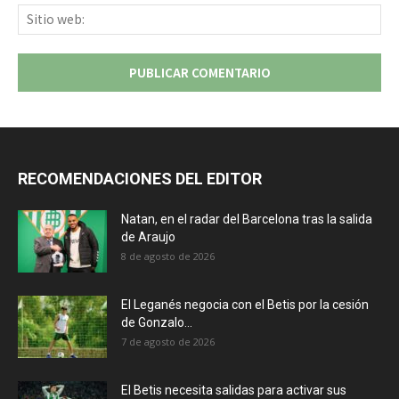
Sit
we
RECOMENDACIONES DEL EDITOR
Natan, en el radar del Barcelona tras la salida
de Araujo
8 de agosto de 2026
El Leganés negocia con el Betis por la cesión
de Gonzalo...
7 de agosto de 2026
El Betis necesita salidas para activar sus