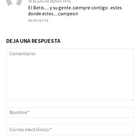
18 de julio de 2025 En 19:51
El Betis… y su gente..siempre contigo ..estes
donde estes…campeon
RESPUESTA
DEJA UNA RESPUESTA
Comentario:
No
Co
ele