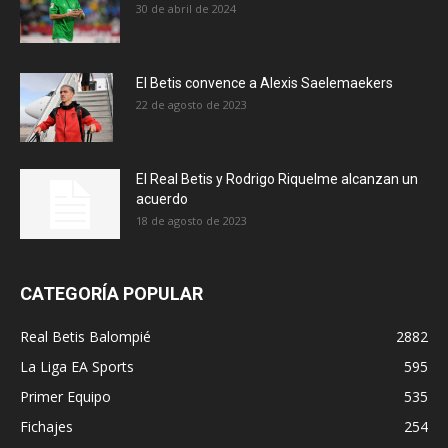
30 de abril de 2024
El Betis convence a Alexis Saelemaekers
22 de agosto de 2023
El Real Betis y Rodrigo Riquelme alcanzan un
acuerdo
18 de agosto de 2023
CATEGORÍA POPULAR
Real Betis Balompié
2882
La Liga EA Sports
595
Primer Equipo
535
Fichajes
254