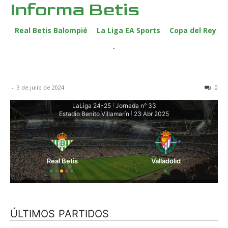
Informa Betis
Real Betis Balompié
La Liga EA Sports
Copa del Rey
.
-
3 de julio de 2024
0
LaLiga 24-25
Jornada n° 33
|
Estadio Benito Villamarín
23 Abr 2025
|
Real Betis
Valladolid
ÚLTIMOS PARTIDOS