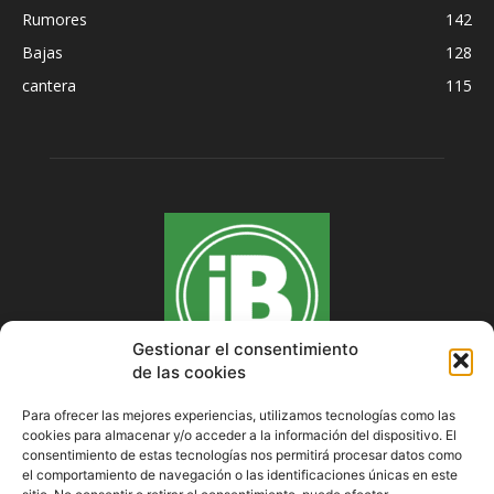
Rumores
142
Bajas
128
cantera
115
Gestionar el consentimiento
de las cookies
Para ofrecer las mejores experiencias, utilizamos tecnologías como las
cookies para almacenar y/o acceder a la información del dispositivo. El
SOBRE NOSOTROS
consentimiento de estas tecnologías nos permitirá procesar datos como
el comportamiento de navegación o las identificaciones únicas en este