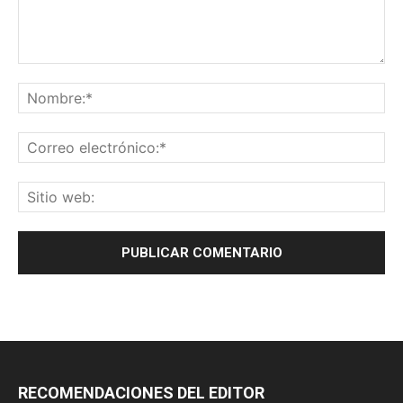
RECOMENDACIONES DEL EDITOR