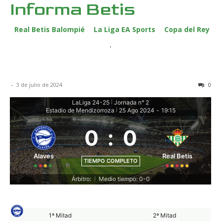
Informa Betis
Real Betis Balompié
La Liga EA Sports
Copa del Rey
.
-
3 de julio de 2024
0
LaLiga 24-25
Jornada n° 2
|
Estadio de Mendizorroza
25 Ago 2024
-
19:15
|
0
:
0
Alaves
Real Betis
TIEMPO COMPLETO
Árbitro:
Medio tiempo: 0-0
|
1ª Mitad
2ª Mitad