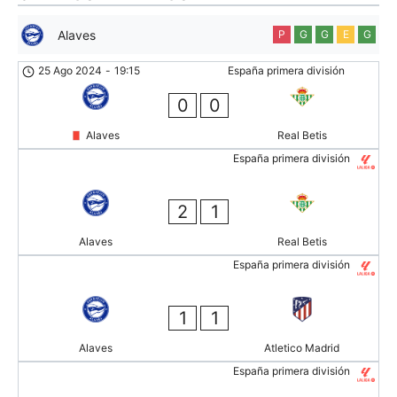
Alaves
P
G
G
E
G
25 Ago 2024
-
19:15
España primera división
0
0
Alaves
Real Betis
España primera división
2
1
Alaves
Real Betis
España primera división
1
1
Alaves
Atletico Madrid
España primera división