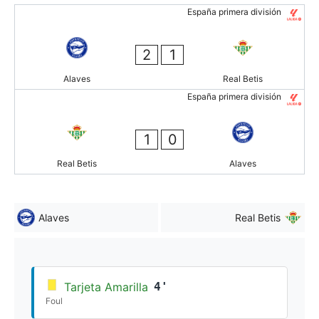
España primera división
2
1
Alaves
Real Betis
España primera división
1
0
Real Betis
Alaves
Alaves
Real Betis
Tarjeta Amarilla
4'
Foul