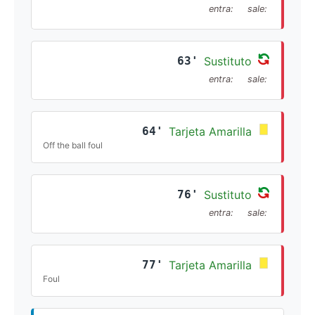
entra:
sale:
63'
Sustituto
entra:
sale:
64'
Tarjeta Amarilla
Off the ball foul
76'
Sustituto
entra:
sale:
77'
Tarjeta Amarilla
Foul