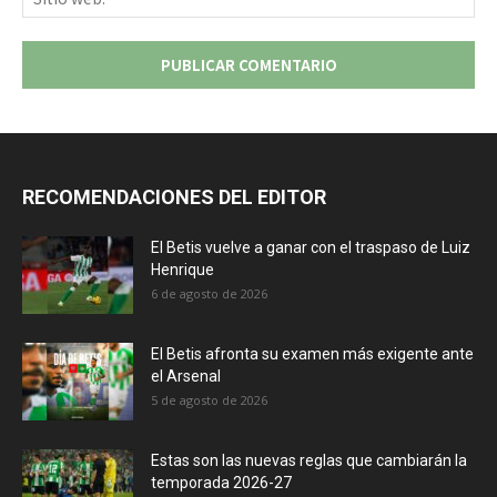
we
RECOMENDACIONES DEL EDITOR
El Betis vuelve a ganar con el traspaso de Luiz
Henrique
6 de agosto de 2026
El Betis afronta su examen más exigente ante
el Arsenal
5 de agosto de 2026
Estas son las nuevas reglas que cambiarán la
temporada 2026-27