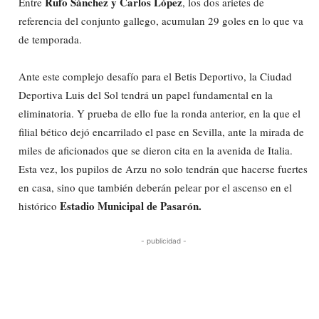
Rufo Sánchez y Carlos López
Entre
, los dos arietes de
referencia del conjunto gallego, acumulan 29 goles en lo que va
de temporada.
Ante este complejo desafío para el Betis Deportivo, la Ciudad
Deportiva Luis del Sol tendrá un papel fundamental en la
eliminatoria. Y prueba de ello fue la ronda anterior, en la que el
filial bético dejó encarrilado el pase en Sevilla, ante la mirada de
miles de aficionados que se dieron cita en la avenida de Italia.
Esta vez, los pupilos de Arzu no solo tendrán que hacerse fuertes
en casa, sino que también deberán pelear por el ascenso en el
Estadio Municipal de Pasarón.
histórico
- publicidad -