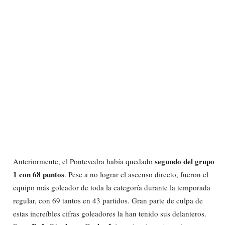
segundo del grupo
Anteriormente, el Pontevedra había quedado
1 con 68 puntos
. Pese a no lograr el ascenso directo, fueron el
equipo más goleador de toda la categoría durante la temporada
regular, con 69 tantos en 43 partidos. Gran parte de culpa de
estas increíbles cifras goleadores la han tenido sus delanteros.