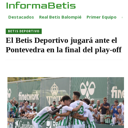
InformaBetis
Destacados
Real Betis Balompié
Primer Equipo
ca
BETIS DEPORTIVO
El Betis Deportivo jugará ante el
Pontevedra en la final del play-off