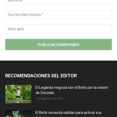
Co
ele
Sit
we
RECOMENDACIONES DEL EDITOR
El Leganés negocia con el Betis por la cesión
de Gonzalo...
7 de agosto de 2026
El Betis necesita salidas para activar sus