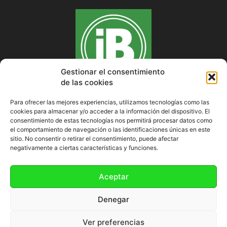
Gestionar el consentimiento
de las cookies
Para ofrecer las mejores experiencias, utilizamos tecnologías como las
cookies para almacenar y/o acceder a la información del dispositivo. El
SOBRE NOSOTROS
consentimiento de estas tecnologías nos permitirá procesar datos como
el comportamiento de navegación o las identificaciones únicas en este
sitio. No consentir o retirar el consentimiento, puede afectar
negativamente a ciertas características y funciones.
SÍGUENOS
Aceptar
Denegar
Ver preferencias