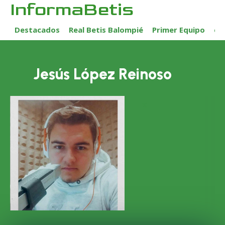
InformaBetis
Destacados
Real Betis Balompié
Primer Equipo
ca
Jesús López Reinoso