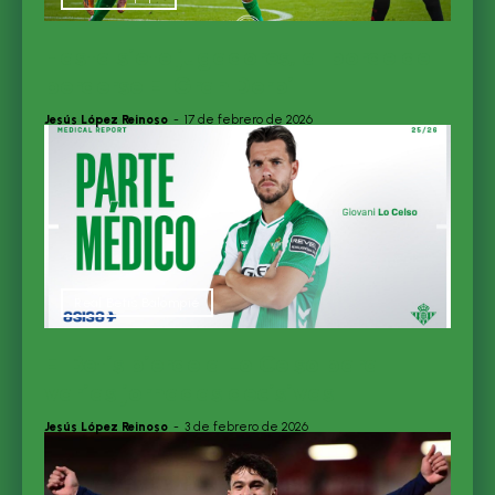
Hasta siete jugadores, al borde de
perderse El Gran Derbi
Jesús López Reinoso
-
17 de febrero de 2026
Real Betis Balompié
El Betis pierde a Lo Celso para
varias jornadas decisivas
Jesús López Reinoso
-
3 de febrero de 2026