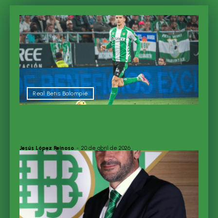
Real Betis Balompié
Pellegrini pierde a Llorente en plena
pelea por Europa
Jesús López Reinoso
-
20 de abril de 2026