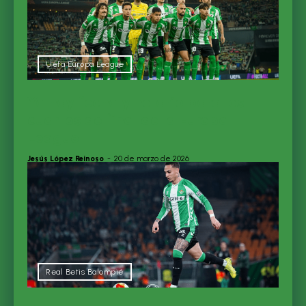
Uefa Europa League
Ya hay fecha y horario para los
cuartos de final de la Europa
League
Jesús López Reinoso
-
20 de marzo de 2026
Real Betis Balompié