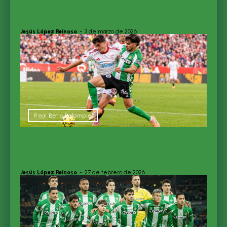
Antony ve una puerta abierta en
Brasil rumbo al Mundial 2026
Jesús López Reinoso
-
3 de marzo de 2026
Real Betis Balompié
El Betis firma una de las mayores
diferencias históricas ante el Sevilla
Jesús López Reinoso
-
27 de febrero de 2026