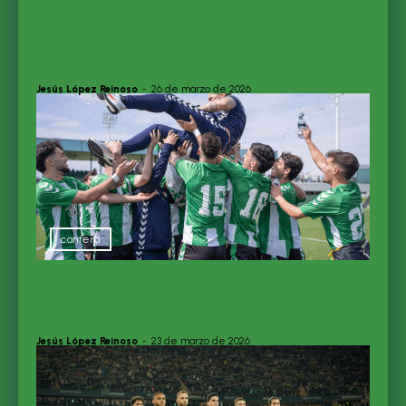
Ángel Ortiz sufre una lesión de
hombro y queda pendiente de
evolución
Jesús López Reinoso
-
26 de marzo de 2026
cantera
El Betis C de Capi consigue un
ascenso histórico
Jesús López Reinoso
-
23 de marzo de 2026